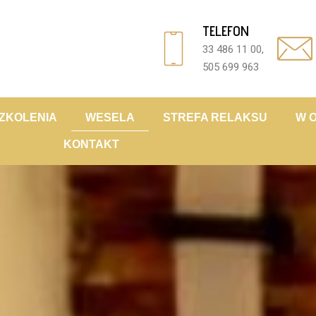
TELEFON
33 486 11 00,
505 699 963
ZKOLENIA
WESELA
STREFA RELAKSU
W 
KONTAKT