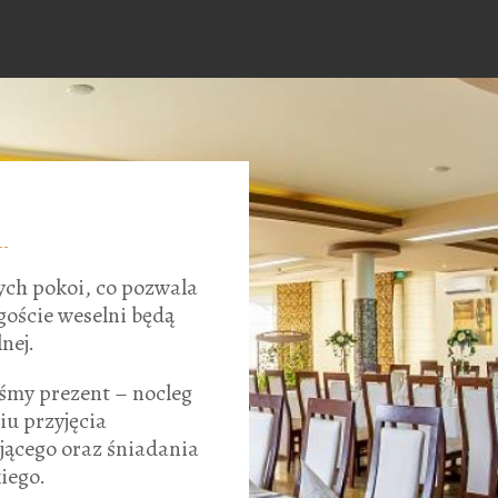
ch pokoi, co pozwala
goście weselni będą
nej.
śmy prezent – nocleg
u przyjęcia
jącego oraz śniadania
iego.